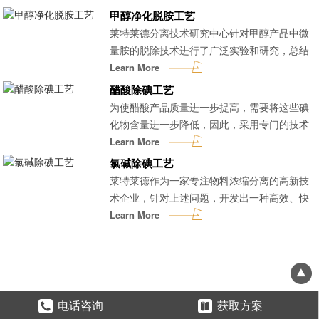
分离技术分别得到合格的氯化钠和硫酸钠盐。
甲醇净化脱胺工艺
分离出的盐可以进一步投...
莱特莱德分离技术研究中心针对甲醇产品中微
量胺的脱除技术进行了广泛实验和研究，总结
出一套实用且成本相对低廉的脱胺系统，帮助
Learn More
广大客户实现低成本、高效率、无污染的甲醇
醋酸除碘工艺
净化。...
为使醋酸产品质量进一步提高，需要将这些碘
化物含量进一步降低，因此，采用专门的技术
来消除醋酸中痕量碘化物就成为提高醋酸整体
Learn More
技术水平的关键之一。...
氯碱除碘工艺
莱特莱德作为一家专注物料浓缩分离的高新技
术企业，针对上述问题，开发出一种高效、快
速、成本低廉的卤水除碘工艺—离子交换树脂
Learn More
法除碘，解决了其他工艺“耗能高 ，污染重，速
率慢，除碘率低”等一系列难题...
电话咨询
获取方案