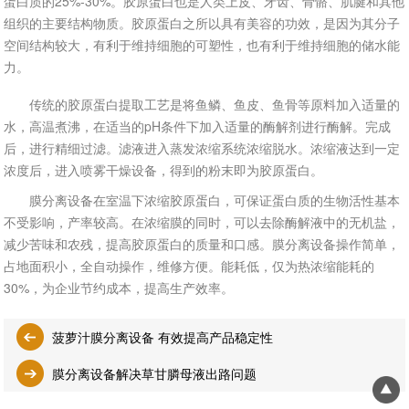
蛋白质的25%-30%。胶原蛋白也是人类上皮、牙齿、骨骼、肌腱和其他
组织的主要结构物质。胶原蛋白之所以具有美容的功效，是因为其分子
空间结构较大，有利于维持细胞的可塑性，也有利于维持细胞的储水能
力。
传统的胶原蛋白提取工艺是将鱼鳞、鱼皮、鱼骨等原料加入适量的
水，高温煮沸，在适当的pH条件下加入适量的酶解剂进行酶解。完成
后，进行精细过滤。滤液进入蒸发浓缩系统浓缩脱水。浓缩液达到一定
浓度后，进入喷雾干燥设备，得到的粉末即为胶原蛋白。
膜分离设备在室温下浓缩胶原蛋白，可保证蛋白质的生物活性基本
不受影响，产率较高。在浓缩膜的同时，可以去除酶解液中的无机盐，
减少苦味和农残，提高胶原蛋白的质量和口感。膜分离设备操作简单，
占地面积小，全自动操作，维修方便。能耗低，仅为热浓缩能耗的
30%，为企业节约成本，提高生产效率。
菠萝汁膜分离设备 有效提高产品稳定性
膜分离设备解决草甘膦母液出路问题