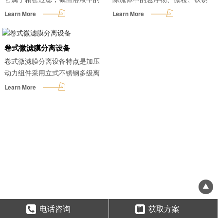
砂砾、淤泥、黏土等颗粒和贾第...
等杂物，具有十分优良的过滤...
Learn More
Learn More
卷式微滤膜分离设备
卷式微滤膜分离设备特点是加压
动力组件采用立式不锈钢多级离
心泵，噪声小、扬程高、压力...
Learn More
电话咨询
获取方案