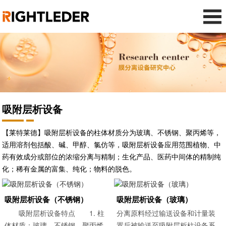
吸附层析设备
【莱特莱德】吸附层析设备的柱体材质分为玻璃、不锈钢、聚丙烯等，
适用溶剂包括酸、碱、甲醇、氯仿等，吸附层析设备应用范围植物、中
药有效成分或部位的浓缩分离与精制；生化产品、医药中间体的精制纯
化；稀有金属的富集、纯化；物料的脱色。
吸附层析设备（不锈钢）
吸附层析设备（玻璃）
吸附层析设备特点 1. 柱
分离原料经过输送设备和计量装
体材质：玻璃、不锈钢、聚丙烯
置后被输送至吸附层析柱设备系