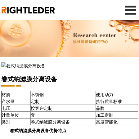
卷式纳滤膜分离设备
材质
不锈钢
使用动力
产水量
定制
执行质量标准
电压
按客户定制
品牌
计量单位
套
加工定制
类别
卷式纳滤膜分离设备
高度智能化
卷式纳滤膜分离设备优势特点